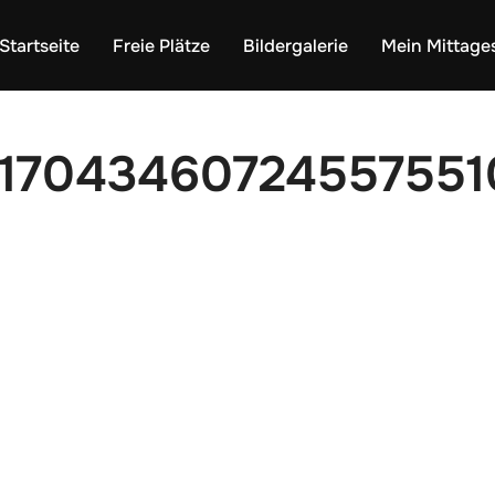
Startseite
Freie Plätze
Bildergalerie
Mein Mittage
117043460724557551