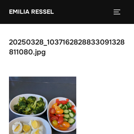
Zum
EMILIA RESSEL
Inhalt
SEITEN
springen
20250328_1037162828833091328
811080.jpg