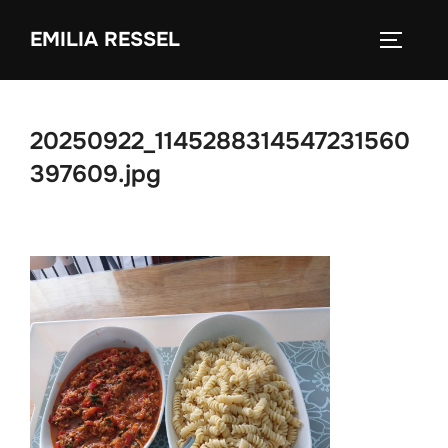
Zum
EMILIA RESSEL
Inhalt
SEITEN
springen
20250922_1145288314547231560
397609.jpg