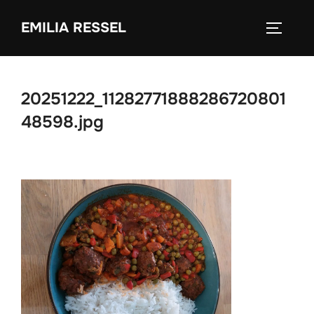
Zum
EMILIA RESSEL
Inhalt
SEITEN
springen
20251222_11282771888286720801
48598.jpg