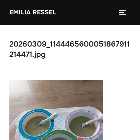
Zum
EMILIA RESSEL
Inhalt
SEITEN
springen
20260309_1144465600051867911
214471.jpg