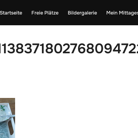
Startseite
Freie Plätze
Bildergalerie
Mein Mittage
113837180276809472