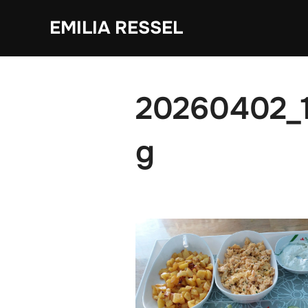
Zum
EMILIA RESSEL
Inhalt
springen
20260402_
g