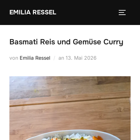
Zum
EMILIA RESSEL
Inhalt
SEITEN
springen
Basmati Reis und Gemüse Curry
Veröffentlicht
von
Emilia Ressel
an
13. Mai 2026
am