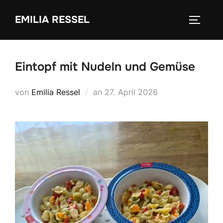
Zum
EMILIA RESSEL
Inhalt
SEITEN
springen
Eintopf mit Nudeln und Gemüse
Veröffentlicht
von
Emilia Ressel
an
27. April 2026
am