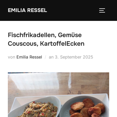
Zum
EMILIA RESSEL
Inhalt
SEITEN
springen
Fischfrikadellen, Gemüse
Couscous, KartoffelEcken
Veröffentlicht
von
Emilia Ressel
an
3. September 2025
am