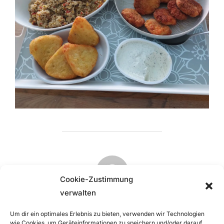
BEITRAGSAUTOR
Cookie-Zustimmung
verwalten
VERFASST VON
Um dir ein optimales Erlebnis zu bieten, verwenden wir Technologien
Emilia Ressel
wie Cookies, um Geräteinformationen zu speichern und/oder darauf