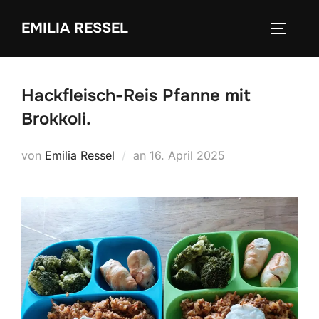
Zum
EMILIA RESSEL
Inhalt
SEITEN
springen
Hackfleisch-Reis Pfanne mit
Brokkoli.
Veröffentlicht
von
Emilia Ressel
an
16. April 2025
am