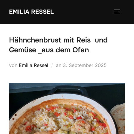
Zum
EMILIA RESSEL
Inhalt
SEITEN
springen
Hähnchenbrust mit Reis und
Gemüse _aus dem Ofen
Veröffentlicht
von
Emilia Ressel
an
3. September 2025
am