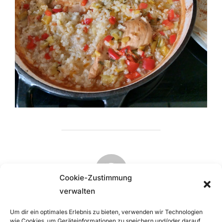
BEITRAGSAUTOR
Cookie-Zustimmung
verwalten
VERFASST VON
Um dir ein optimales Erlebnis zu bieten, verwenden wir Technologien
Emilia Ressel
wie Cookies, um Geräteinformationen zu speichern und/oder darauf