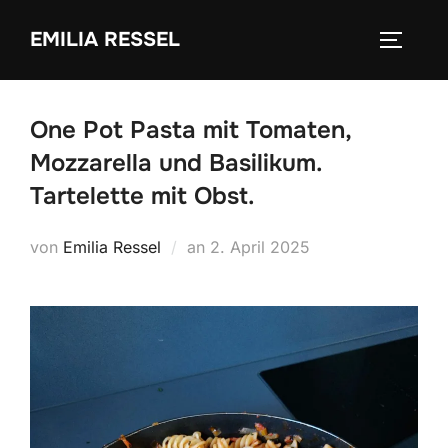
Zum
EMILIA RESSEL
Inhalt
SEITEN
springen
One Pot Pasta mit Tomaten,
Mozzarella und Basilikum.
Tartelette mit Obst.
Veröffentlicht
von
Emilia Ressel
an
2. April 2025
am