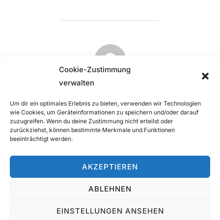
BEITRAGSAUTOR
Cookie-Zustimmung
verwalten
VERFASST VON
Um dir ein optimales Erlebnis zu bieten, verwenden wir Technologien
Emilia Ressel
wie Cookies, um Geräteinformationen zu speichern und/oder darauf
zuzugreifen. Wenn du deine Zustimmung nicht erteilst oder
zurückziehst, können bestimmte Merkmale und Funktionen
beeinträchtigt werden.
AKZEPTIEREN
Impressum
Copyright © 2026 Kindertagespflege - Tagesmutter Emilia
ABLEHNEN
Ressel
EINSTELLUNGEN ANSEHEN
Inspiro Theme
von
WPZOOM